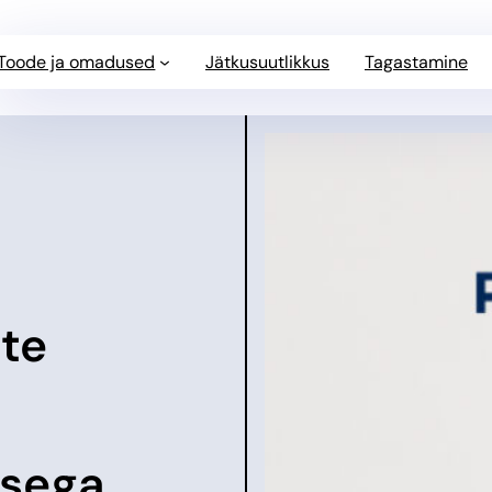
Toode ja omadused
Jätkusuutlikkus
Tagastamine
te
ö
usega