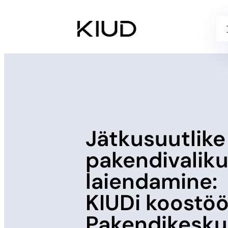
Liigu
sisu
juurde
Jätkusuutlike
pakendivaliku
laiendamine:
KIUDi koostö
Pakendikesk