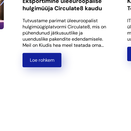
Eksportimine üleeuroopalise
K
hulgimüüja Circulate8 kaudu
T
Tutvustame parimat üleeuroopalist
I
hulgimüügiplatvormi Circulate8, mis on
ü
pühendunud jätkusuutlike ja
m
uuenduslike pakendite edendamisele.
u
Meil on Kiudis hea meel teatada oma…
Loe rohkem