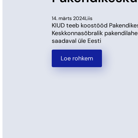
14. märts 2024
Liis
KIUD teeb koostööd Pakendike
Keskkonnasõbralik pakendilah
saadaval üle Eesti
Loe rohkem