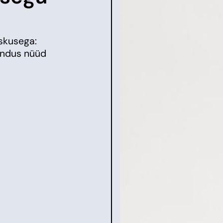
skusega:
endus nüüd