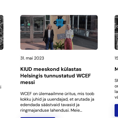
31. mai 2023
1
KIUD meeskond külastas
M
Helsingis tunnustatud WCEF
S
messi
o
i
l
WCEF on ülemaailmne üritus, mis toob
v
kokku juhid ja uuendajad, et arutada ja
edendada säästvaid tavasid ja
ringmajanduse lahendusi. Meie…