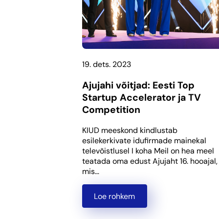
19. dets. 2023
Ajujahi võitjad: Eesti Top
Startup Accelerator ja TV
Competition
KIUD meeskond kindlustab
esilekerkivate idufirmade mainekal
televõistlusel I koha Meil on hea meel
teatada oma edust Ajujaht 16. hooajal,
mis…
Loe rohkem