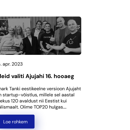
5. apr. 2023
eid valiti Ajujahi 16. hooaeg
hark Tanki eestikeelne versioon Ajujaht
n startup-võistlus, millele sel aastal
aekus 120 avaldust nii Eestist kui
älismaalt. Olime TOP20 hulgas.…
Loe rohkem