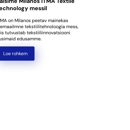
äisime Milanos ITMA Textile
echnology messil
TMA on Milanos peetav mainekas
lemaailmne tekstiilitehnoloogia mess,
is tutvustab tekstiiliinnovatsiooni
usimaid edusamme.
Loe rohkem